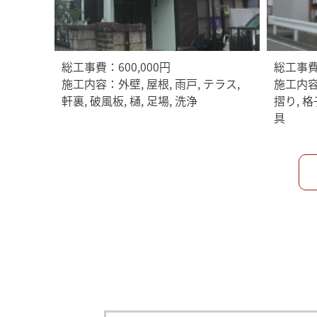
総工事費：600,000円
総工事費：
施工内容：外壁, 屋根, 雨戸, テラス,
施工内容
軒裏, 破風板, 樋, 足場, 洗浄
摺り, 格
具