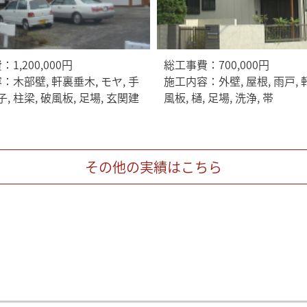
1,200,000円
総工事費：700,000円
：木部壁, 軒裏垂木, モヤ, 手
施工内容：外壁, 屋根, 雨戸, 
子, 柱梁, 破風板, 足場, 玄関建
風板, 樋, 足場, 洗浄, 帯
その他の実績はこちら