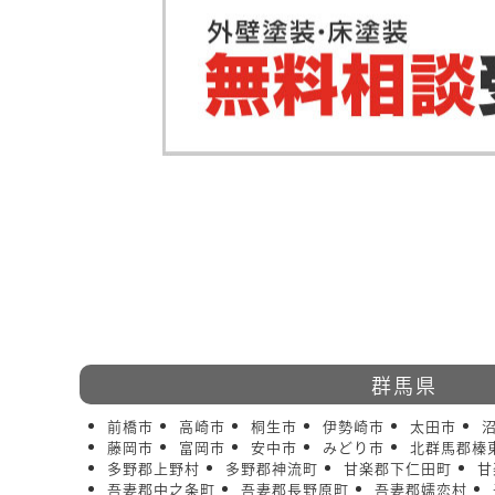
群馬県
前橋市
高崎市
桐生市
伊勢崎市
太田市
藤岡市
富岡市
安中市
みどり市
北群馬郡榛
多野郡上野村
多野郡神流町
甘楽郡下仁田町
甘
吾妻郡中之条町
吾妻郡長野原町
吾妻郡嬬恋村