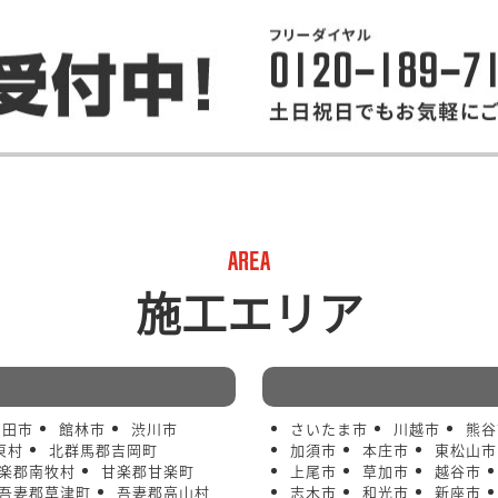
AREA
施工エリア
沼田市
館林市
渋川市
さいたま市
川越市
熊谷
東村
北群馬郡吉岡町
加須市
本庄市
東松山市
楽郡南牧村
甘楽郡甘楽町
上尾市
草加市
越谷市
吾妻郡草津町
吾妻郡高山村
志木市
和光市
新座市