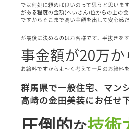
では何処に頼めば良いのって思うと思いま
がある程度の金額(へいきん)位からの上の
ですからそこまで高い金額を出して安心感
が最後に決めるのはお客様です。手抜きを
事金額が20万か
お給料ですからよ～く考えて一月のお給料
群馬県で一般住宅、マン
高崎の金田美装にお任せ下
圧倒的
技術
な