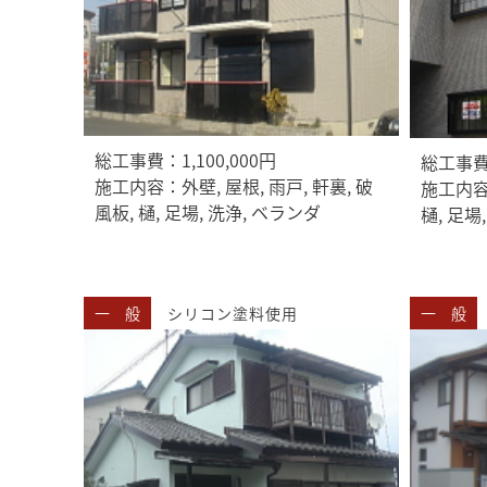
総工事費：1,100,000円
総工事費：
施工内容：外壁, 屋根, 雨戸, 軒裏, 破
施工内容：
風板, 樋, 足場, 洗浄, ベランダ
樋, 足場
一 般
シリコン塗料使用
一 般