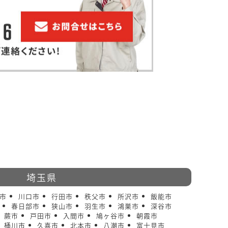
埼玉県
市
川口市
行田市
秩父市
所沢市
飯能市
春日部市
狭山市
羽生市
鴻巣市
深谷市
蕨市
戸田市
入間市
鳩ヶ谷市
朝霞市
桶川市
久喜市
北本市
八潮市
富士見市