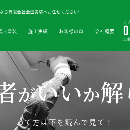
なら有限会社金田美装へお任せください!
フ
0
場床塗装
施工実績
お客様の声
会社概要
土
者
いい
解
が
か
って方は下を読んで見て！