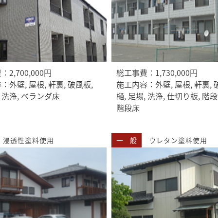
2,700,000円
総工事費：1,730,000円
外壁, 屋根, 軒裏, 破風板,
施工内容：外壁, 屋根, 軒裏, 
, 洗浄, ベランダ床
樋, 足場, 洗浄, 仕切り板, 階段
階段床
浸透性塗料使用
一 般
ウレタン塗料使用