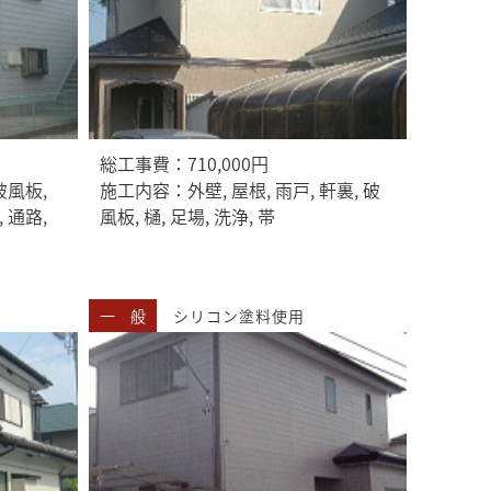
総工事費：710,000円
破風板,
施工内容：外壁, 屋根, 雨戸, 軒裏, 破
, 通路,
風板, 樋, 足場, 洗浄, 帯
一 般
シリコン塗料使用